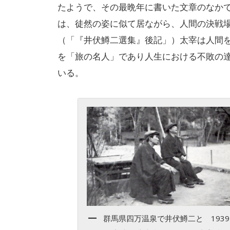
たようで、その最晩年に書いた文章のなか
は、徒然の姿に似て居ながら、人間の決戦
（「『井伏鱒二選集』後記」）太宰は人間
を「旅の名人」であり人生における不敗の
いる。
群馬県四万温泉で井伏鱒二と 1939