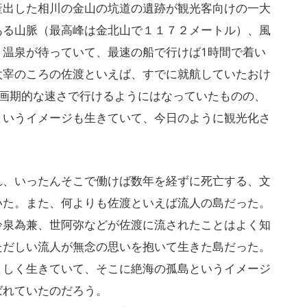
産出した相川の金山の坑道の遺跡が観光客向けの一大
ある山脈（最高峰は金北山で１１７２メートル）、風
、温泉が待っていて、最速の船で行けば1時間で着い
太宰のころの佐渡といえば、すでに就航していたおけ
は画期的な速さで行けるようにはなっていたものの、
というイメージも生きていて、今日のように観光化さ
、いったんそこで働けば数年を経ずに死亡する、文
いた。また、何よりも佐渡といえば流人の島だった。
冷泉為兼、世阿弥などが佐渡に流されたことはよく知
ただしい流人が無念の思いを抱いて生きた島だった。
ましく生きていて、そこに絶海の孤島というイメージ
ばれていたのだろう。