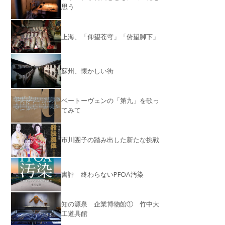
思う
上海、「仰望苍穹」「俯望脚下」
蘇州、懐かしい街
ベートーヴェンの「第九」を歌っ
てみて
市川團子の踏み出した新たな挑戦
書評 終わらないPFOA汚染
知の源泉 企業博物館① 竹中大
工道具館