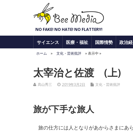
Bee Media
NO FAKE! NO HATE! NO FLATTERY!
サイエンス
医療・福祉
国際情勢
政治経
ホーム
»
文化・芸術批評
» 表示中 »
太宰治と佐渡 (上)
髙山秀三
2019年3月2日
文化・芸術批評
旅が下手な旅人
旅の仕方には人となりがあからさまにあら