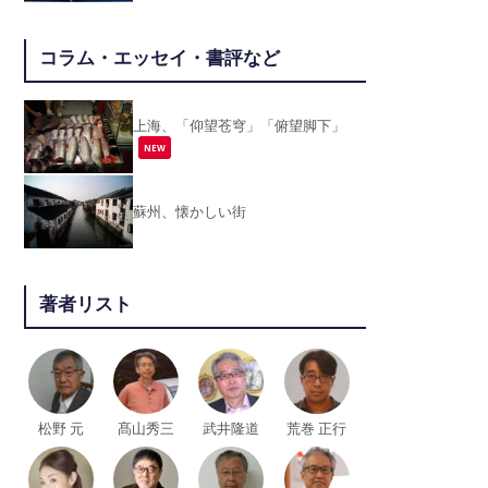
コラム・エッセイ・書評など
上海、「仰望苍穹」「俯望脚下」
NEW
蘇州、懐かしい街
著者リスト
松野 元
髙山秀三
武井隆道
荒巻 正行