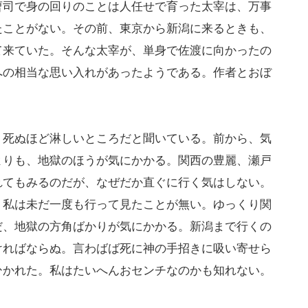
曹司で身の回りのことは人任せで育った太宰は、万事
たことがない。その前、東京から新潟に来るときも、
て来ていた。そんな太宰が、単身で佐渡に向かったの
への相当な思い入れがあったようである。作者とおぼ
死ぬほど淋しいところだと聞いている。前から、気
よりも、地獄のほうが気にかかる。関西の豊麗、瀬戸
れてもみるのだが、なぜだか直ぐに行く気はしない。
、私は未だ一度も行って見たことが無い。ゆっくり関
だ、地獄の方角ばかりが気にかかる。新潟まで行くの
ければならぬ。言わばば死に神の手招きに吸い寄せら
ひかれた。私はたいへんおセンチなのかも知れない。
」