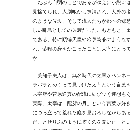
たぶん自明のことであるがゆえに小説には
見捨てられ、人別帳から抹消され、人外の
のような佐渡、そして流人たちが都への郷
しい離島としての佐渡だった。もともと、
である。特に順徳天皇や冷泉為兼のような
れ、落魄の身をかこったことは太宰にとっ
か。
美知子夫人は、無名時代の太宰がペンネー
ラパラとめくって見つけた太宰という言葉
大宰府や菅原道真の配流に結びつく連想も
実際、太宰は「配所の月」という言葉が好
につっ立って荒れた庭を見おろしながらあ
だ』とせりふのように呟くのを聞いた」と