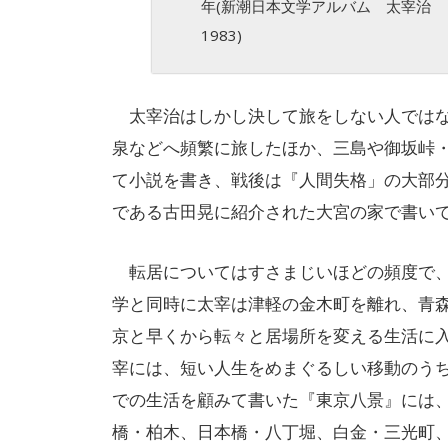
年(新潮日本文学アルバム 太宰治
1983)
太宰治はしかし決して旅をしない人ではな
泉などへ頻繁に旅したほか、三島や御坂峠
て小説を書き、戦後は『人間失格」の大部
である古田晃に紹介された大宮の家で書い
転居についてはすさまじいほどの頻度で、
学と同時に太宰は津軽の金木町を離れ、青
京と早くから転々と居場所を変える生活に
宰には、短い人生をめまぐるしい移動のう
での生活を顧みて書いた『東京八景』には
橋・柏木、日本橋・八丁堀、白金・三光町