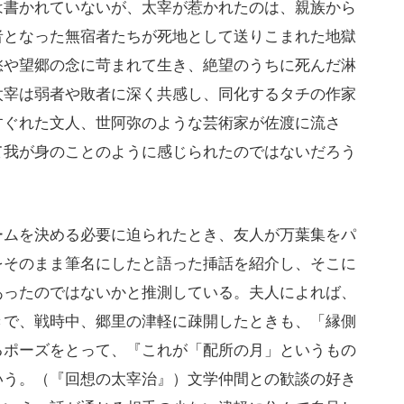
書かれていないが、太宰が惹かれたのは、親族から
者となった無宿者たちが死地として送りこまれた地獄
愁や望郷の念に苛まれて生き、絶望のうちに死んだ淋
太宰は弱者や敗者に深く共感し、同化するタチの作家
すぐれた文人、世阿弥のような芸術家が佐渡に流さ
て我が身のことのように感じられたのではないだろう
ムを決める必要に迫られたとき、友人が万葉集をパ
をそのまま筆名にしたと語った挿話を紹介し、そこに
あったのではないかと推測している。夫人によれば、
きで、戦時中、郷里の津軽に疎開したときも、「縁側
るポーズをとって、『これが「配所の月」というもの
いう。（『回想の太宰治』）文学仲間との歓談の好き