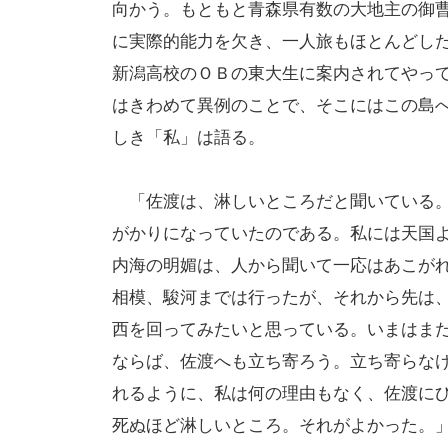
向かう。もともと青森県有数の大地主の御
に実際的能力を欠き、一人旅もほとんどし
新潟高校のＯＢの東大生に案内されてやっ
はきわめて異例のことで、そこにはこの島
しき「私」は語る。
「佐渡は、淋しいところだと聞いている。
がかりになっていたのである。私には天国
内海の明媚は、人から聞いて一応はあこが
相模、駿河までは行ったが、それから先は
西を回ってみたいと思っている。いまはま
ならば、佐渡へも立ち寄ろう。立ち寄らな
れるように、私は何の理由もなく、佐渡に
死ぬほど淋しいところ。それがよかった。