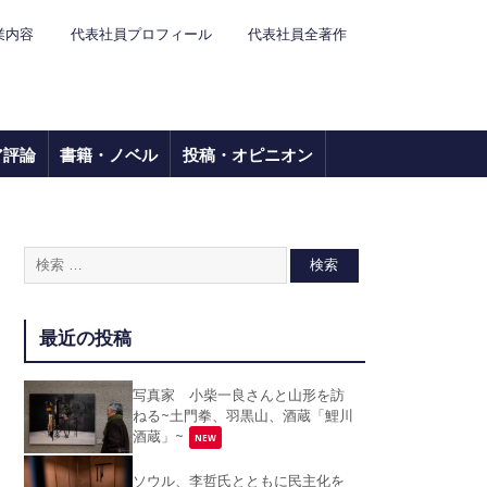
業内容
代表社員プロフィール
代表社員全著作
ア評論
書籍・ノベル
投稿・オピニオン
最近の投稿
写真家 小柴一良さんと山形を訪
ねる~土門拳、羽黒山、酒蔵「鯉川
酒蔵」~
NEW
ソウル、李哲氏とともに民主化を