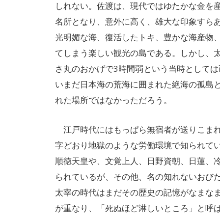
しれない。佐渡は、現代ではゆたかな金を
名所となり、意外に高く、雄大な印象すら
光明媚な海、復活したトキ、豊かな海産物
てしまう楽しい観光の島である。しかし、
さ丸のおかげで3時間弱という当時として
いまだ日本海の荒海に囲まれた絶海の孤島
れた場所ではなかっただろう。
江戸時代にはもっぱら無宿者が送りこまれ
字どおり地獄のような労働環境で知られて
順徳天皇や、文覚上人、日野資朝、日蓮、
られているが、その他、名の知れないおび
太宰の時代はまだその歴史の記憶がなまな
が重なり、「死ぬほど淋しいところ」と呼