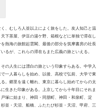
く、むしろ人並以上によく旅をした。友人知己と温
・天下茶屋、伊豆の湯ケ野、箱根などに単独で滞在し
分を熱海の旅館起雲閣、最後の部分を筑摩書房の社長
ているが、これらの滞在もまた広義の旅といえる。
その人生には漂白の旅という印象すらある。中学入
森で一人暮らしを始め、以後、高校で弘前、大学で東
入る。郷里を遠く離れ、東京に暮らし始めてからの太
ちに生きた印象がある。上京してから十年目にそれま
、戸塚に始まり、神田・同朋町、神田・和泉町、淀
、杉並・天沼、船橋、ふたたび杉並・天沼、甲府、三