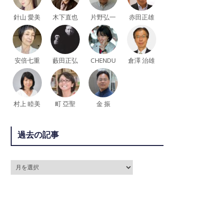
針山 愛美
木下直也
片野弘一
赤田正雄
安倍七重
藪田正弘
CHENDU
倉澤 治雄
村上 睦美
町 亞聖
金 振
過去の記事