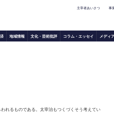
主宰者あいさつ
事
済
地域情報
文化・芸術批評
コラム・エッセイ
メディ
われるものである。太宰治もつくづくそう考えてい