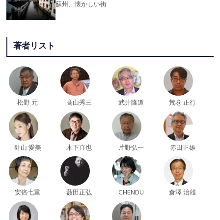
蘇州、懐かしい街
著者リスト
松野 元
髙山秀三
武井隆道
荒巻 正行
針山 愛美
木下直也
片野弘一
赤田正雄
安倍七重
藪田正弘
CHENDU
倉澤 治雄