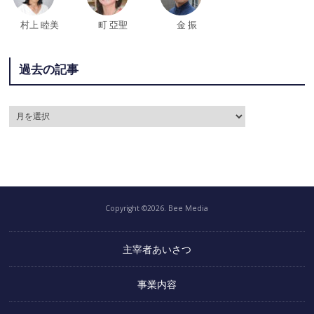
村上 睦美
町 亞聖
金 振
過去の記事
Copyright ©2026. Bee Media
主宰者あいさつ
事業内容