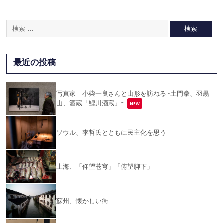
最近の投稿
写真家 小柴一良さんと山形を訪ねる~土門拳、羽黒
山、酒蔵「鯉川酒蔵」~
NEW
ソウル、李哲氏とともに民主化を思う
上海、「仰望苍穹」「俯望脚下」
蘇州、懐かしい街