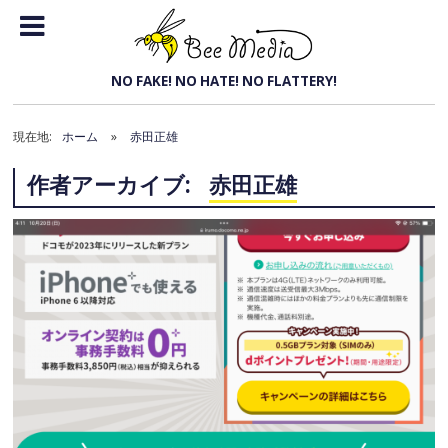
トッ
プメ
Bee Media
NO FAKE! NO HATE! NO FLATTERY!
ニュ
ー
現在地:
ホーム
»
赤田正雄
作者アーカイブ:
赤田正雄