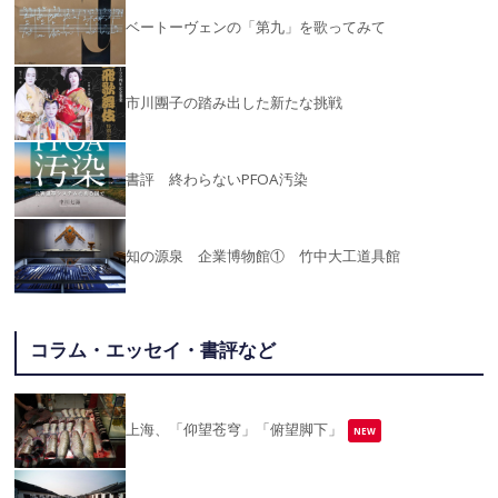
ベートーヴェンの「第九」を歌ってみて
市川團子の踏み出した新たな挑戦
書評 終わらないPFOA汚染
知の源泉 企業博物館① 竹中大工道具館
コラム・エッセイ・書評など
上海、「仰望苍穹」「俯望脚下」
NEW