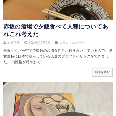
赤坂の酒場で夕飯食べて人種についてあ
れこれ考えた
赤田正雄
2024年10月5日
コラム・エッセイ
最近サイバー空間で複数の台湾女性とお付き合いしているので、彼
女達特に日本で暮らしている人達のプロファイリングができまし
た。 1)性格が穏やかでS…
続きを読む