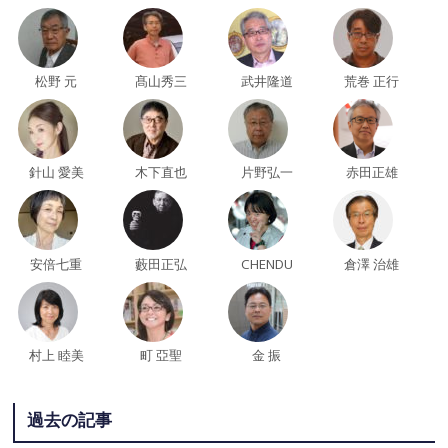
松野 元
髙山秀三
武井隆道
荒巻 正行
針山 愛美
木下直也
片野弘一
赤田正雄
安倍七重
藪田正弘
CHENDU
倉澤 治雄
村上 睦美
町 亞聖
金 振
過去の記事