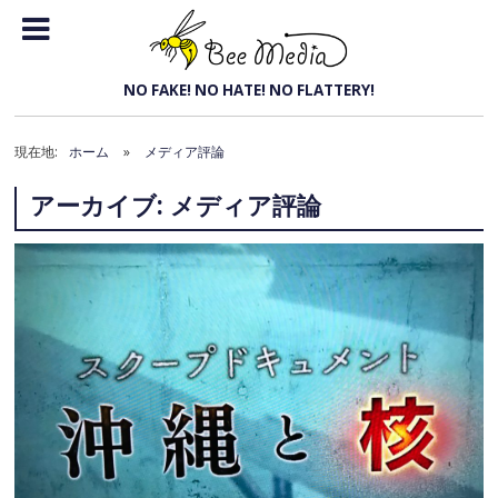
トッ
プメ
Bee Media
NO FAKE! NO HATE! NO FLATTERY!
ニュ
ー
現在地:
ホーム
»
メディア評論
アーカイブ: メディア評論