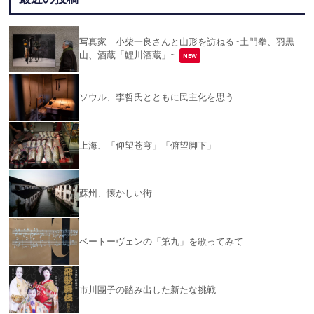
写真家 小柴一良さんと山形を訪ねる~土門拳、羽黒
山、酒蔵「鯉川酒蔵」~
NEW
ソウル、李哲氏とともに民主化を思う
上海、「仰望苍穹」「俯望脚下」
蘇州、懐かしい街
ベートーヴェンの「第九」を歌ってみて
市川團子の踏み出した新たな挑戦