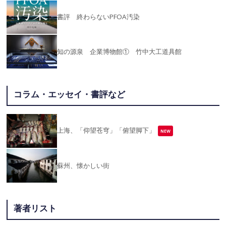
書評 終わらないPFOA汚染
知の源泉 企業博物館① 竹中大工道具館
コラム・エッセイ・書評など
上海、「仰望苍穹」「俯望脚下」
NEW
蘇州、懐かしい街
著者リスト