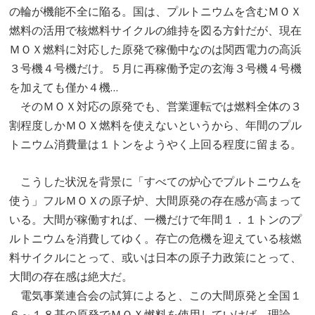
の輪が機能不全に陥る。国は、プルトニウムを含むＭＯＸ
燃料の活用で核燃料サイクルの維持を図る方針だが、現在
ＭＯＸ燃料に対応した原発で稼働中なのは関西電力の高浜
３号機４号機だけ。５月に再稼働予定の玄海３号機４号機
を加えても僅か４機…
そのＭＯＸ対応の原発でも、営業運転では燃料全体の３
割程度しかＭＯＸ燃料を使えないというから、年間のプル
トニウム消費量は１トンをようやく上回る程度に留まる。
こうした状況を背景に「すべての炉心でプルトニウムを
使う」フルＭＯＸの原子炉、大間原発の存在感が高まって
いる。大間が稼働すれば、一機だけで年間１．１トンのプ
ルトニウムを消費してゆく。存亡の危機を迎えている核燃
料サイクルにとって、或いは日本の原子力政策にとって、
大間の存在感は絶大だ。
電気事業連合会の試算によると、この大間原発と全国１
６～１８基の原発でＭＯＸ燃料を使用していけば、理論