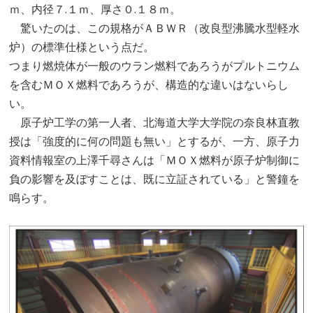
ｍ、内径７.１ｍ、厚さ０.１８ｍ。
驚いたのは、この規格がＡＢＷＲ（改良型沸騰水型軽水
炉）の標準仕様という点だ。
つまり燃焼体が一般のウラン燃料であろうがプルトニウム
を含むＭＯＸ燃料であろうが、構造的な違いはないらし
い。
原子炉工学の第一人者、北海道大学大学院の奈良林直教
授は「強度的に何の問題も無い」とするが、一方、原子力
資料情報室の上澤千尋さんは「ＭＯＸ燃料が原子炉制御に
負の影響を及ぼすことは、既に立証されている」と警鐘を
鳴らす。