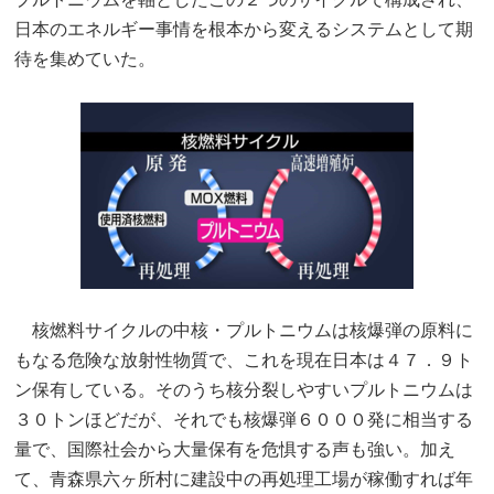
日本のエネルギー事情を根本から変えるシステムとして期
待を集めていた。
核燃料サイクルの中核・プルトニウムは核爆弾の原料に
もなる危険な放射性物質で、これを現在日本は４７．９ト
ン保有している。そのうち核分裂しやすいプルトニウムは
３０トンほどだが、それでも核爆弾６０００発に相当する
量で、国際社会から大量保有を危惧する声も強い。加え
て、青森県六ヶ所村に建設中の再処理工場が稼働すれば年