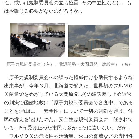
性、或いは規制委員会の立ち位置…その中立性などは、も
はや論じる必要がないのだろうか…
原子力規制委員会（左）、電源開発・大間原発（建設中）（右）
原子力規制委員会への誤った権威付けを助長するような
出来事が、今年３月、北海道で起きた。世界初のフルＭＯ
Ｘ商業炉をめざしている大間原発…その建設差し止め訴訟
の判決で函館地裁は「原子力規制委員会で審査中」である
ことを理由に、「安全性」について一切の判断を避け、住
民の訴えを退けたのだ。安全性は規制委員会に一任されて
いる…そう受け止めた市民も多かったに違いない。だが…
フルＭＯＸの危険性や活断層、火山の脅威などの専門性