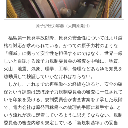
原子炉圧力容器（大間原発用）
福島第一原発事故以降、原発の安全性についてはより厳
格な対応が求められている。かつての原子力村のような
「権威」に拠って安全性を担保するのではなく、世界一厳
しいと自認する原子力規制委員会の審査を中軸に、地質、
火山、地震、気象、理学、工学、倫理などあらゆる知見を
総動員して検証していかなければならない。
しかし、これまでの再稼働への経緯を辿ると、安全の確
保という課題はほぼ原子力規制委員会の審査に一任されて
いる印象を受ける。規制委員会が審査書案を了承した段階
で、電力会社は原発再稼働への物理的手順に着手する…と
いう流れが既に定着しているように思えてならない。規制
委員会の審査内容を規定している「新規制基準」の妥当