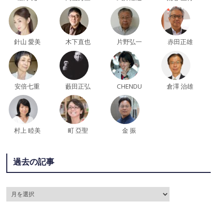
針山 愛美
木下直也
片野弘一
赤田正雄
安倍七重
藪田正弘
CHENDU
倉澤 治雄
村上 睦美
町 亞聖
金 振
過去の記事