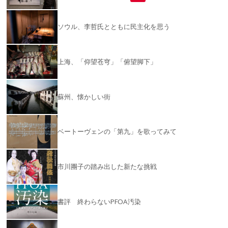
ソウル、李哲氏とともに民主化を思う
上海、「仰望苍穹」「俯望脚下」
蘇州、懐かしい街
ベートーヴェンの「第九」を歌ってみて
市川團子の踏み出した新たな挑戦
書評 終わらないPFOA汚染