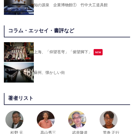
知の源泉 企業博物館① 竹中大工道具館
コラム・エッセイ・書評など
上海、「仰望苍穹」「俯望脚下」
NEW
蘇州、懐かしい街
著者リスト
松野 元
髙山秀三
武井隆道
荒巻 正行