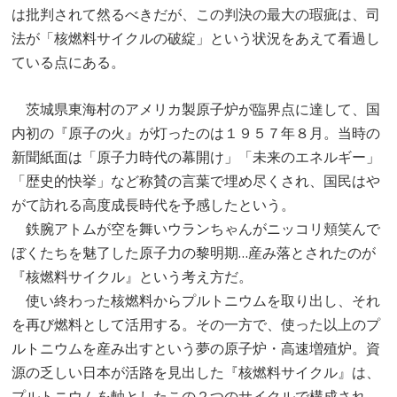
は批判されて然るべきだが、この判決の最大の瑕疵は、司
法が「核燃料サイクルの破綻」という状況をあえて看過し
ている点にある。
茨城県東海村のアメリカ製原子炉が臨界点に達して、国
内初の『原子の火』が灯ったのは１９５７年８月。当時の
新聞紙面は「原子力時代の幕開け」「未来のエネルギー」
「歴史的快挙」など称賛の言葉で埋め尽くされ、国民はや
がて訪れる高度成長時代を予感したという。
鉄腕アトムが空を舞いウランちゃんがニッコリ頬笑んで
ぼくたちを魅了した原子力の黎明期…産み落とされたのが
『核燃料サイクル』という考え方だ。
使い終わった核燃料からプルトニウムを取り出し、それ
を再び燃料として活用する。その一方で、使った以上のプ
ルトニウムを産み出すという夢の原子炉・高速増殖炉。資
源の乏しい日本が活路を見出した『核燃料サイクル』は、
プルトニウムを軸としたこの２つのサイクルで構成され、