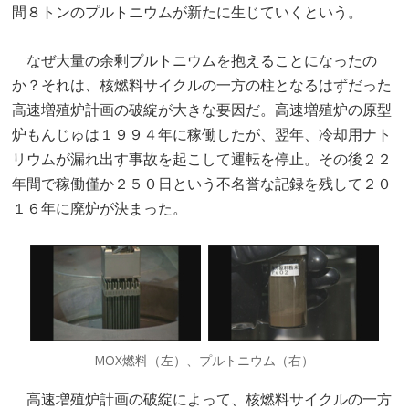
間８トンのプルトニウムが新たに生じていくという。
なぜ大量の余剰プルトニウムを抱えることになったの
か？それは、核燃料サイクルの一方の柱となるはずだった
高速増殖炉計画の破綻が大きな要因だ。高速増殖炉の原型
炉もんじゅは１９９４年に稼働したが、翌年、冷却用ナト
リウムが漏れ出す事故を起こして運転を停止。その後２２
年間で稼働僅か２５０日という不名誉な記録を残して２０
１６年に廃炉が決まった。
MOX燃料（左）、プルトニウム（右）
高速増殖炉計画の破綻によって、核燃料サイクルの一方