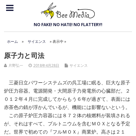
トッ
プメ
Bee Media
NO FAKE! NO HATE! NO FLATTERY!
ニュ
ー
ホーム
»
サイエンス
» 表示中 »
原子力と司法
片野弘一
2018年4月28日
サイエンス
三菱日立パワーシステムズの呉工場に眠る、巨大な原子
炉圧力容器。電源開発・大間原子力発電所の心臓部だ。２
０１２年４月に完成してからもう６年が過ぎて、表面には
赤茶色の錆が浮かんでいるが、機能には影響ないという。
この原子炉圧力容器には８７２体の核燃料が装填される
が、それはすべて、プルトニウムを含むＭＯＸとなる予定
だ。世界で初めての『フルＭＯＸ』商業炉。高さは２１