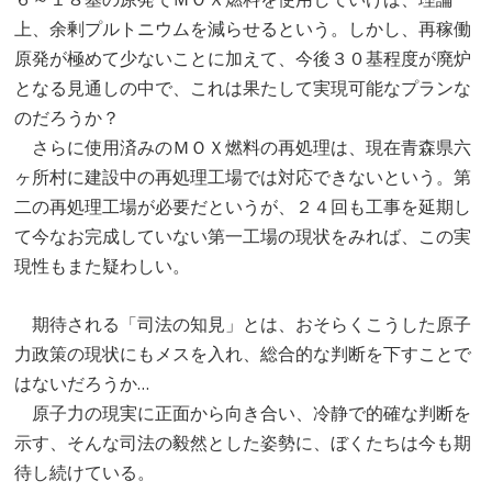
上、余剰プルトニウムを減らせるという。しかし、再稼働
原発が極めて少ないことに加えて、今後３０基程度が廃炉
となる見通しの中で、これは果たして実現可能なプランな
のだろうか？
さらに使用済みのＭＯＸ燃料の再処理は、現在青森県六
ヶ所村に建設中の再処理工場では対応できないという。第
二の再処理工場が必要だというが、２４回も工事を延期し
て今なお完成していない第一工場の現状をみれば、この実
現性もまた疑わしい。
期待される「司法の知見」とは、おそらくこうした原子
力政策の現状にもメスを入れ、総合的な判断を下すことで
はないだろうか…
原子力の現実に正面から向き合い、冷静で的確な判断を
示す、そんな司法の毅然とした姿勢に、ぼくたちは今も期
待し続けている。