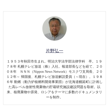
片野弘一
１９５３年秋田市生まれ。明治大学法学部法律学科 卒。１９
７８年 札幌テレビ放送（株）入社。報道部長などを経て、２０
０８年 ＮＮＮ（Nippon News Network）モスクワ支局長、２０
１２年～ 帰国後、札幌テレビ放送解説委員（～現在）。１９８
６年 動燃（動力炉核燃料開発事業団）が北海道幌延町に計画し
た高レベル放射性廃棄物の貯蔵研究施設建設問題を取材。以
来、核廃棄物や原発、ロシアをテーマに多数のドキュメンタリ
ーを制作。