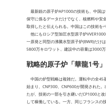
最新鋭の原子炉AP1000の技術も、中国
保守に係るデータだけでなく、核燃料や安全
取得したと伝えられる。中国はこの技術をベース
他にもロシア型加圧水型原子炉VVER100
一原発と同型の沸騰水型原子炉(BWR)だけ
5800万キロワット、建設中の容量は3000
戦略的原子炉「華龍1号
中国の炉型戦略は複雑だ。運転中の全45基
始まり、CNP300、CNP600が開発された
たが、技術の一部を引き継いだCP1000と改
して稼働している。一方、同じフランスの技術