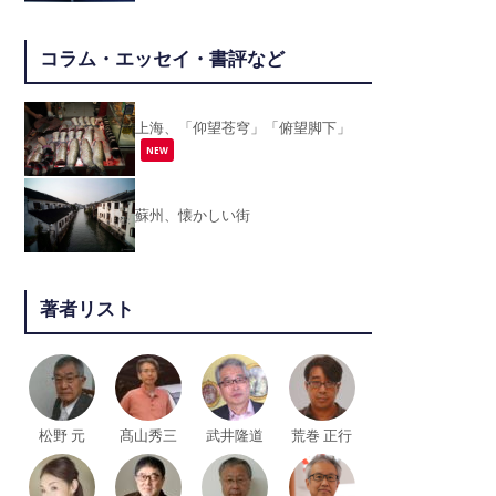
コラム・エッセイ・書評など
上海、「仰望苍穹」「俯望脚下」
NEW
蘇州、懐かしい街
著者リスト
松野 元
髙山秀三
武井隆道
荒巻 正行