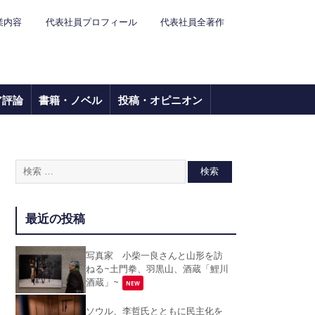
業内容
代表社員プロフィール
代表社員全著作
ア評論
書籍・ノベル
投稿・オピニオン
最近の投稿
写真家 小柴一良さんと山形を訪
ねる~土門拳、羽黒山、酒蔵「鯉川
酒蔵」~
NEW
ソウル、李哲氏とともに民主化を