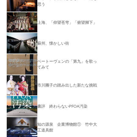
思う
上海、「仰望苍穹」「俯望脚下」
蘇州、懐かしい街
ベートーヴェンの「第九」を歌っ
てみて
市川團子の踏み出した新たな挑戦
書評 終わらないPFOA汚染
知の源泉 企業博物館① 竹中大
工道具館