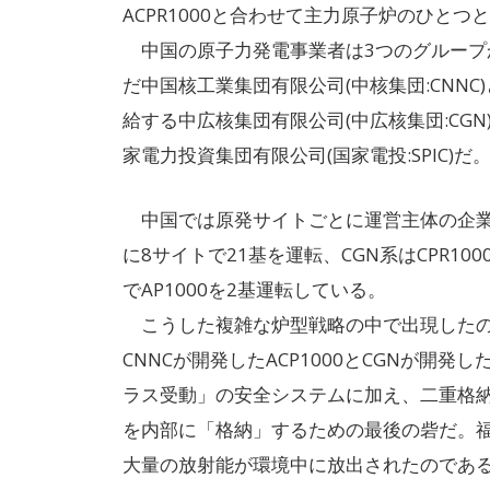
ACPR1000と合わせて主力原子炉のひとつ
中国の原子力発電事業者は3つのグループ
だ中国核工業集団有限公司(中核集団:CNN
給する中広核集団有限公司(中広核集団:CG
家電力投資集団有限公司(国家電投:SPIC)だ
中国では原発サイトごとに運営主体の企業が設立
に8サイトで21基を運転、CGN系はCPR1000
でAP1000を2基運転している。
こうした複雑な炉型戦略の中で出現したの
CNNCが開発したACP1000とCGNが開発
ラス受動」の安全システムに加え、二重格
を内部に「格納」するための最後の砦だ。福
大量の放射能が環境中に放出されたのである。