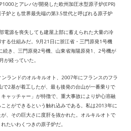
000とアレバが開発した欧州加圧水型原子炉(EPR)
子炉とも世界最先端の第3.5世代と呼ばれる原子炉
外部電源を喪失しても建屋上部に蓄えられた大量の冷
する仕組みだ。9月21日に浙江省・三門原発1号機
のに続き、三門原発2号機、山東省海陽原発1、2号機が
月が経っていた。
ィンランドのオルキルオト、2007年にフランスのフラ
台山で2基が着工したが、最も後発の台山が一番乗りで
・キャッチャー」が特徴で、重大事故により炉心溶融
ことができるという触れ込みである。私は2013年に
たが、その巨大さに度肝を抜かれた。オルキルオトで
されたいわくつきの原子炉だ。