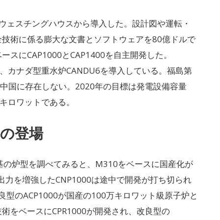
はウェスチングハウスから導入した。設計図や運転・
技術に係る膨大な文書とソフトウェアを80億ドルで
にCAP1000とCAP1400を自主開発した。
0、カナダ型重水炉CANDU6を導入している。福島第
は中国に存在しない。2020年の目標は発電設備容量
万キロワットである。
」の登場
の炉型を調べてみると、M310をベースに国産化が
。出力を増強したCNP1000は途中で開発が打ち切られ
良型のACP1000が国産の100万キロワット級原子炉と
をベースにCPR1000が開発され、改良型の