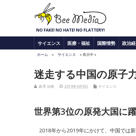
Bee Media
NO FAKE! NO HATE! NO FLATTERY!
サイエンス
医療・福祉
国際情勢
政治経
ホーム
»
サイエンス
» 表示中 »
迷走する中国の原子
倉澤 治雄
2019年4月9日
サイエンス
世界第3位の原発大国に
2018年から2019年にかけて、中国で