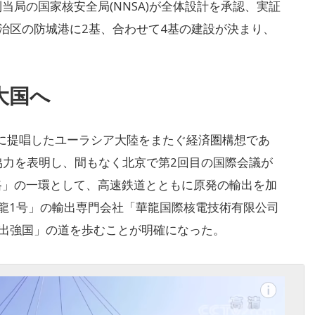
制当局の国家核安全局(NNSA)が全体設計を承認、実証
治区の防城港に2基、合わせて4基の建設が決まり、
大国へ
に提唱したユーラシア大陸をまたぐ経済圏構想であ
協力を表明し、間もなく北京で第2回目の国際会議が
一路」の一環として、高速鉄道とともに原発の輸出を加
華龍1号」の輸出専門会社「華龍国際核電技術有限公司
輸出強国」の道を歩むことが明確になった。