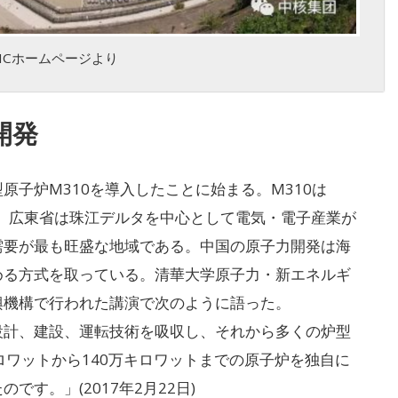
NNCホームページより
開発
子炉M310を導入したことに始まる。M310は
た。広東省は珠江デルタを中心として電気・電子産業が
需要が最も旺盛な地域である。中国の原子力開発は海
める方式を取っている。清華大学原子力・新エネルギ
興機構で行われた講演で次のように語った。
計、建設、運転技術を吸収し、それから多くの炉型
ロワットから140万キロワットまでの原子炉を独自に
す。」(2017年2月22日)