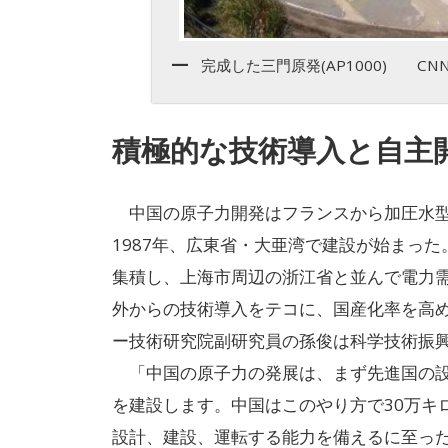
完成した三門原発(AP1000) C
積極的な技術導入と自主
中国の原子力開発はフランスから加圧水型原
1987年、広東省・大亜湾で建設が始まっ
集積し、上海市周辺の浙江省と並んで電力
外からの技術導入をテコに、国産化率を高
ー技術研究院副研究員の孫俊は科学技術振
「中国の原子力の発展は、まず先進国の設
を建設します。中国はこのやり方で30万キ
設計、建設、運転する能力を備えるに至ったので