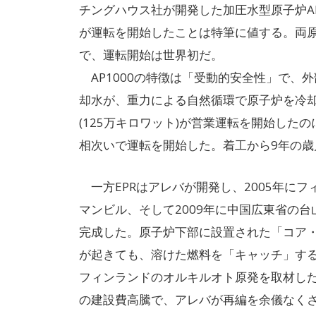
チングハウス社が開発した加圧水型原子炉AP1
が運転を開始したことは特筆に値する。両原
で、運転開始は世界初だ。
AP1000の特徴は「受動的安全性」で、
却水が、重力による自然循環で原子炉を冷却
(125万キロワット)が営業運転を開始した
相次いで運転を開始した。着工から9年の歳
一方EPRはアレバが開発し、2005年にフ
マンビル、そして2009年に中国広東省の
完成した。原子炉下部に設置された「コア
が起きても、溶けた燃料を「キャッチ」する
フィンランドのオルキルオト原発を取材し
の建設費高騰で、アレバが再編を余儀なく