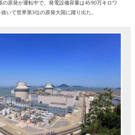
5基の原発が運転中で、発電設備容量は4590万キロワ
を抜いて世界第3位の原発大国に躍り出た。