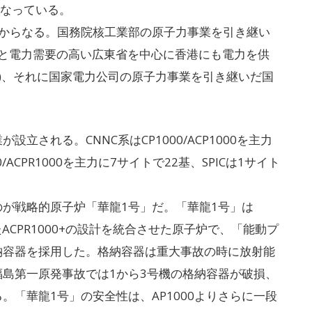
となっている。
からなる。国務院核工業部の原子力事業を引き継い
C)と電力需要の高い広東省を中心に香港にも電力を供
N)、それに国家電力公司の原子力事業を引き継いだ国
。
される。CNNC系はCP1000/ACP1000を主力
/ACPR1000を主力に7サイトで22基、SPICは1サイト
が戦略的原子炉「華龍1号」だ。「華龍1号」は
したACPR1000+の設計を統合させた原子炉で、「能動プ
納容器を採用した。格納容器は重大事故の時に放射能
島第一原発事故では1から3号機の格納容器が破損、
「華龍1号」の安全性は、AP1000よりさらに一段