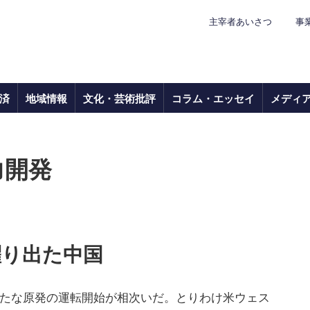
主宰者あいさつ
事
済
地域情報
文化・芸術批評
コラム・エッセイ
メディ
力開発
躍り出た中国
は新たな原発の運転開始が相次いだ。とりわけ米ウェス