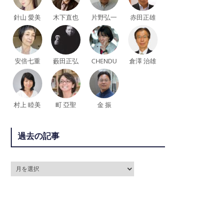
針山 愛美
木下直也
片野弘一
赤田正雄
安倍七重
藪田正弘
CHENDU
倉澤 治雄
村上 睦美
町 亞聖
金 振
過去の記事